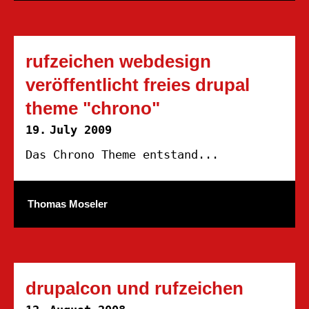
rufzeichen webdesign
veröffentlicht freies drupal
theme "chrono"
19.
July 2009
Das Chrono Theme entstand...
Thomas Moseler
drupalcon und rufzeichen