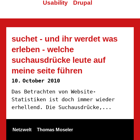
Usability
Drupal
suchet - und ihr werdet was
erleben - welche
suchausdrücke leute auf
meine seite führen
10.
October 2010
Das Betrachten von Website-
Statistiken ist doch immer wieder
erhellend. Die Suchausdrücke,...
Netzwelt
Thomas Moseler